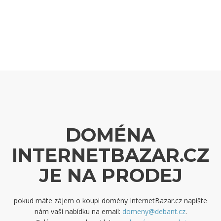
DOMÉNA
INTERNETBAZAR.CZ
JE NA PRODEJ
pokud máte zájem o koupi domény InternetBazar.cz napište
nám vaší nabídku na email:
domeny@debant.cz
.