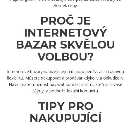
zlomek ceny.
PROČ JE
INTERNETOVÝ
BAZAR SKVĚLOU
VOLBOU?
Internetové bazary nabízejí nejen úsporu peněz, ale i časovou
flexibilitu. Můžete nakupovat a prodávat kdykoliv a odkudkoliv.
Navíc máte možnost navázat kontakt s lidmi, kteří sdílí vaše
zájmy, a podpořit lokální komunitu.
TIPY PRO
NAKUPUJÍCÍ