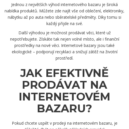
Jednou z největších výhod internetového bazaru je široká
nabídka produktů. Můžete zde najít vše od oblečení, elektroniky,
nábytku až po auta nebo sběratelské předměty. Díky tomu si
každý přijde na své.
Další výhodou je možnost prodávat věci, které už
nepotřebujete. Získáte tak nejen volné místo, ale i finanční
prostředky na nové věci. Internetové bazary jsou také
ekologické – podporují recyklaci a snižují zátěž na životní
prostředí.
JAK EFEKTIVNĚ
PRODÁVAT NA
INTERNETOVÉM
BAZARU?
Pokud chcete uspět v prodeji na internetovém bazaru, je