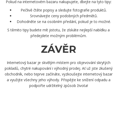
Pokud na internetovém bazaru nakupujete, dbejte na tyto tipy:
Pečlivě čtěte popisy a sledujte fotografie produktů.
Srovnávejte ceny podobných předmětů.
Dohodněte se na osobním předání, pokud je to možné.
S těmito tipy budete mít jistotu, že získáte nejlepší nabídku a
předejdete možným problémům.
ZÁVĚR
Internetový bazar je skvělým místem pro objevování skrytých
pokladů, chytré nakupování i výhodný prodej. Ať už jste zkušený
obchodník, nebo teprve začínáte, vyzkoušejte internetový bazar
a využijte všechny jeho výhody. Přispějte ke snížení odpadu a
podpořte udržitelný způsob života!