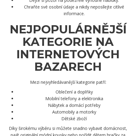
Dejte si pozor na podezřele výhodné nabídky.
Chraňte své osobní údaje a nikdy neposílejte citlivé
informace.
NEJPOPULÁRNĚJŠÍ
KATEGORIE NA
INTERNETOVÝCH
BAZARECH
Mezi nejvyhledávanější kategorie patří:
Oblečení a doplňky
Mobilní telefony a elektronika
Nábytek a domácí potřeby
Automobily a motorky
Dětské zboží
Díky širokému výběru si můžete snadno vybavit domácnost,
najít originální módní kousky nebo pořídit dětem hračky za