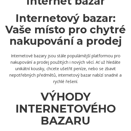
Internet bazar
Internetový bazar:
Vaše místo pro chytré
nakupování a prodej
Internetové bazary jsou stále populárnější platformou pro
nakupování a prodej použitých i nových věcí. Ať už hledáte
unikátní kousky, chcete ušetřit peníze, nebo se zbavit
nepotřebných předmětů, internetový bazar nabízí snadné a
rychlé řešení.
VÝHODY
INTERNETOVÉHO
BAZARU